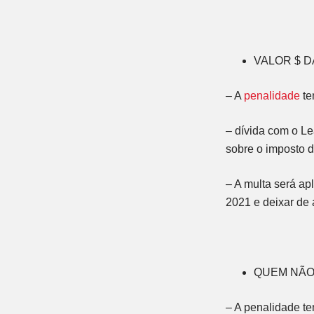
VALOR $ D
– A
penalidade
t
– dívida com o Le
sobre o imposto d
– A multa será a
2021 e deixar de 
QUEM NÃO
– A penalidade te