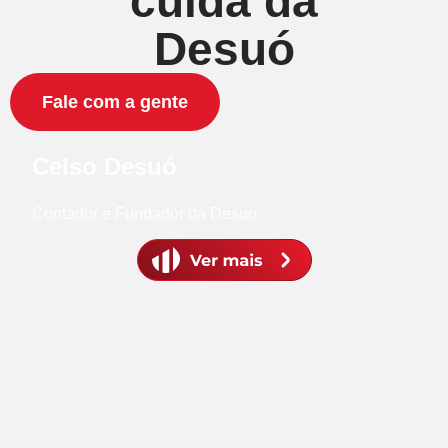
cuida da
Desuó
Fale com a gente
Celso Desuó
Contador e Fundador da Desuó