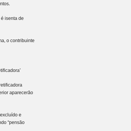
ntos.
 é isenta de
 o contribuinte
ificadora’
etificadora
erior aparecerão
 excluído e
ando “pensão