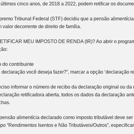
 últimos cinco anos, de 2018 a 2022, podem retificar os docume
premo Tribunal Federal (STF) decidiu que a pensão alimentícia
m valor decorrente de direito de família.
FICAR MEU IMPOSTO DE RENDA (IR)? Ao abrir o programa,
ção:
o do contribuinte
 declaração você deseja fazer?”, marcar a opção ‘declaração ret
ciso informar o número de recibo da declaração original ou da r
eclaração retificadora aberta, todos os dados da declaração ant
chas.
 pensão alimentícia declarado como imposto tributável deve ser
po “Rendimentos Isentos e Não Tributáveis/Outros”, especific