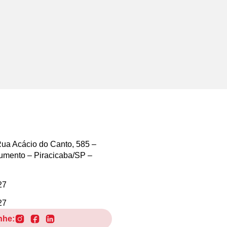
ua Acácio do Canto, 585 –
umento – Piracicaba/SP –
27
27
nhe: