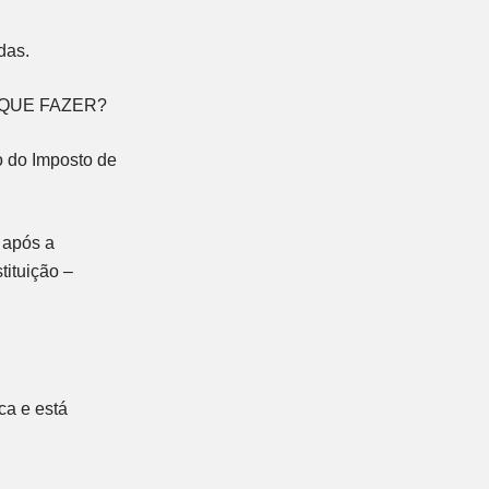
das.
 QUE FAZER?
o do Imposto de
 após a
tituição –
ca e está