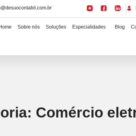
o@desuocontabil.com.br
Home
Sobre nós
Soluções
Especialidades
Blog
Co
oria:
Comércio elet